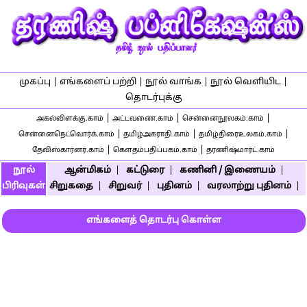
முகப்பு
|
எங்களைப் பற்றி
|
நூல் வாங்க
|
நூல் வெளியிட
|
தொடர்புக்கு
|
|
|
அகல்விளக்கு.காம்
அட்டவணை.காம்
சென்னைநூலகம்.காம்
|
|
|
சென்னைநெட்வொர்க்.காம்
தமிழ்அகராதி.காம்
தமிழ்திரைஉலகம்.காம்
|
|
தேவிஸ்கார்னர்.காம்
கௌதம்பதிப்பகம்.காம்
தரணிஷ்மார்ட்.காம்
நூல்
ஆன்மிகம்
|
கட்டுரை
|
கணினி / இணையம்
|
பிரிவுகள்
சிறுகதை
|
சிறுவர்
|
புதினம்
|
வரலாற்று புதினம்
|
எங்களைத் தொடர்பு கொள்ள