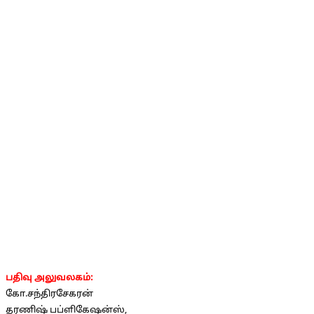
பதிவு அலுவலகம்:
கோ.சந்திரசேகரன்
தரணிஷ் பப்ளிகேஷன்ஸ்,