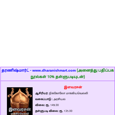
தரணிஷ்மார்ட் - www.dharanishmart.com
(அனைத்து பதிப்பக
நூல்கள் 10% தள்ளுபடியுடன்)
இளவரசன்
ஆசிரியர்:
நிக்கோலோ மாக்கியவெல்லி
வகைப்பாடு :
அரசியல்
விலை: ரூ.
149.00
தள்ளுபடி விலை: ரூ.
135.00