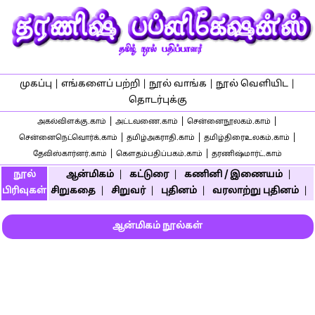
முகப்பு
|
எங்களைப் பற்றி
|
நூல் வாங்க
|
நூல் வெளியிட
|
தொடர்புக்கு
|
|
|
அகல்விளக்கு.காம்
அட்டவணை.காம்
சென்னைநூலகம்.காம்
|
|
|
சென்னைநெட்வொர்க்.காம்
தமிழ்அகராதி.காம்
தமிழ்திரைஉலகம்.காம்
|
|
தேவிஸ்கார்னர்.காம்
கௌதம்பதிப்பகம்.காம்
தரணிஷ்மார்ட்.காம்
நூல்
ஆன்மிகம்
|
கட்டுரை
|
கணினி / இணையம்
|
பிரிவுகள்
சிறுகதை
|
சிறுவர்
|
புதினம்
|
வரலாற்று புதினம்
|
ஆன்மிகம் நூல்கள்