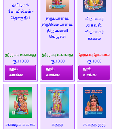
தமிழகக்
கோயில்கள் -
தொகுதி 1
திருப்பாவை,
விநாயகர்
திருவெம் பாவை,
அகவல்,
திருப்பள்ளி
விநாயகர்
யெழுச்சி
கவசம்
இருப்பு உள்ளது
இருப்பு உள்ளது
இருப்பு இல்லை
ரூ.110.00
ரூ.10.00
ரூ.10.00
நூல்
நூல்
நூல்
வாங்க!
வாங்க!
வாங்க!
சண்முக கவசம்
கந்தர்
ஸ்கந்த குரு