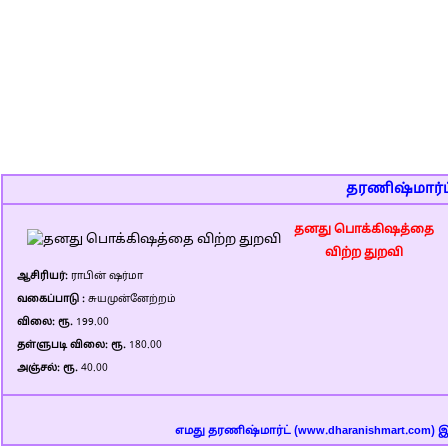
தரணிஷ்மார்ட்
தனது பொக்கிஷத்தை
விற்ற துறவி
ஆசிரியர்:
ராபின் ஷர்மா
வகைப்பாடு :
சுயமுன்னேற்றம்
விலை: ரூ.
199.00
தள்ளுபடி விலை: ரூ.
180.00
அஞ்சல்: ரூ.
40.00
எமது தரணிஷ்மார்ட் (www.dharanishmart.com