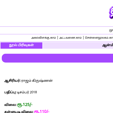
மு
|
|
அகல்விளக்கு.காம்
அட்டவணை.காம்
சென்னைநூலகம்.கா
நூல் பிரிவுகள்
ஆன்மி
ஆசிரியர்:
ராஜம் கிருஷ்ணன்
பதிப்பு:
டிசம்பர் 2018
ரூ.125/-
விலை:
ரூ.110/-
தள்ளுபடி விலை: