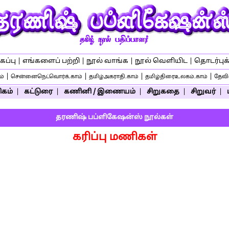
கப்பு
|
எங்களைப் பற்றி
|
நூல் வாங்க
|
நூல் வெளியிட
|
தொடர்புக்
|
|
|
|
ம்
சென்னைநெட்வொர்க்.காம்
தமிழ்அகராதி.காம்
தமிழ்திரைஉலகம்.காம்
தேவிஸ
கம்
|
கட்டுரை
|
கணினி / இணையம்
|
சிறுகதை
|
சிறுவர்
|
தரணிஷ் பப்ளிகேஷன்ஸ் நூல்கள்
கரிப்பு மணிகள்