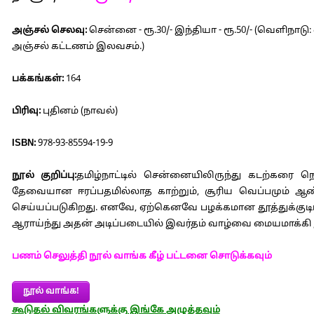
அஞ்சல் செலவு:
சென்னை - ரூ.30/- இந்தியா - ரூ.50/- (வெளிநாடு
அஞ்சல் கட்டணம் இலவசம்.)
பக்கங்கள்:
164
பிரிவு:
புதினம் (நாவல்)
ISBN:
978-93-85594-19-9
நூல் குறிப்பு:
தமிழ்நாட்டில் சென்னையிலிருந்து கடற்கரை நெ
தேவையான ஈரப்பதமில்லாத காற்றும், சூரிய வெப்பமும் ஆண்ட
செய்யப்படுகிறது. எனவே, ஏற்கெனவே பழக்கமான தூத்துக்குடிப
ஆராய்ந்து அதன் அடிப்படையில் இவர்தம் வாழ்வை மையமாக்கி இ
பணம் செலுத்தி நூல் வாங்க கீழ் பட்டனை சொடுக்கவும்
நூல் வாங்க!
கூடுதல் விவரங்களுக்கு இங்கே அழுத்தவும்