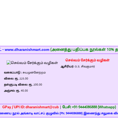
 - www.dharanishmart.com
(அனைத்து பதிப்பக நூல்கள் 10% த
செல்வம் சேர்க்கும் வழிகள்
ஆசிரியர்:
G.S. சிவகுமார்
வகைப்பாடு :
சுயமுன்னேற்றம்
விலை: ரூ.
225.00
தள்ளுபடி விலை: ரூ.
200.00
அஞ்சல்: ரூ.
40.00
GPay / UPI ID: dharanishmart@cub
|
பேசி: +91-9444086888 (Whatsapp)
) இணைய நூல் அங்காடி வாட்சப் குழுவில் (Ph: 9444086888) இணைந்து சலுகை