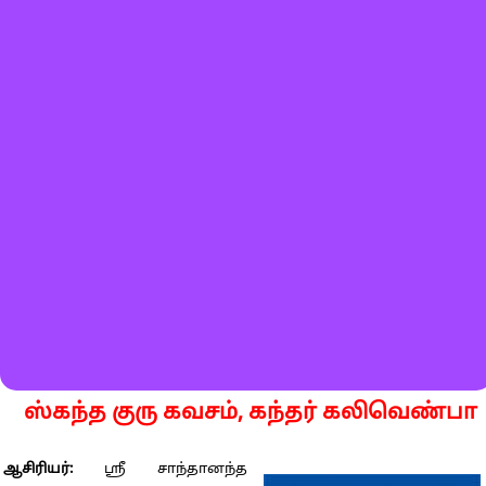
ஸ்கந்த குரு கவசம், கந்தர் கலிவெண்பா
ஆசிரியர்:
ஸ்ரீ சாந்தானந்த