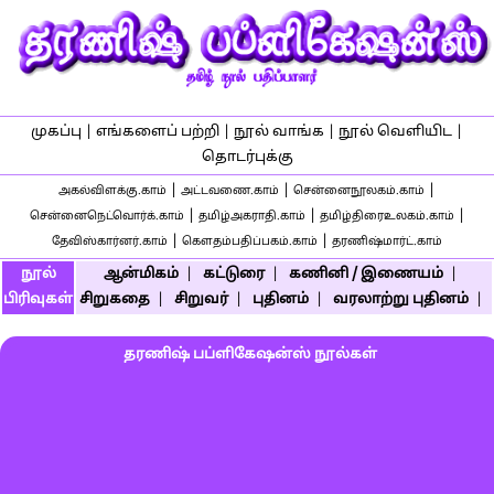
முகப்பு
|
எங்களைப் பற்றி
|
நூல் வாங்க
|
நூல் வெளியிட
|
தொடர்புக்கு
|
|
|
அகல்விளக்கு.காம்
அட்டவணை.காம்
சென்னைநூலகம்.காம்
|
|
|
சென்னைநெட்வொர்க்.காம்
தமிழ்அகராதி.காம்
தமிழ்திரைஉலகம்.காம்
|
|
தேவிஸ்கார்னர்.காம்
கௌதம்பதிப்பகம்.காம்
தரணிஷ்மார்ட்.காம்
நூல்
ஆன்மிகம்
|
கட்டுரை
|
கணினி / இணையம்
|
பிரிவுகள்
சிறுகதை
|
சிறுவர்
|
புதினம்
|
வரலாற்று புதினம்
|
தரணிஷ் பப்ளிகேஷன்ஸ் நூல்கள்