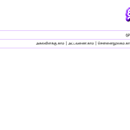
மு
|
|
அகல்விளக்கு.காம்
அட்டவணை.காம்
சென்னைநூலகம்.கா