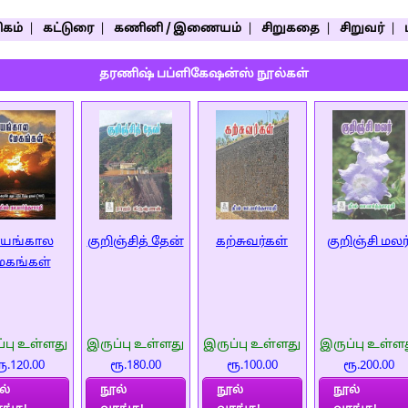
கம்
|
கட்டுரை
|
கணினி / இணையம்
|
சிறுகதை
|
சிறுவர்
|
தரணிஷ் பப்ளிகேஷன்ஸ் நூல்கள்
ாயங்கால
குறிஞ்சித் தேன்
கற்சுவர்கள்
குறிஞ்சி மலர
ேகங்கள்
்பு உள்ளது
இருப்பு உள்ளது
இருப்பு உள்ளது
இருப்பு உள்ள
ூ.120.00
ரூ.180.00
ரூ.100.00
ரூ.200.00
ல்
நூல்
நூல்
நூல்