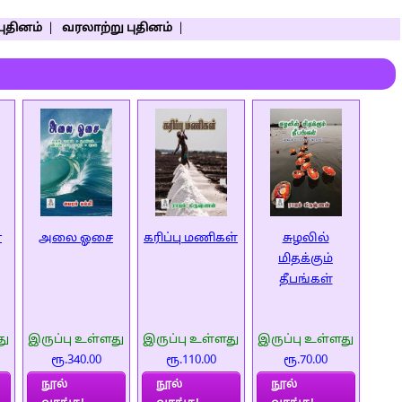
புதினம்
|
வரலாற்று புதினம்
|
்
அலை ஓசை
கரிப்பு மணிகள்
சுழலில்
மிதக்கும்
தீபங்கள்
து
இருப்பு உள்ளது
இருப்பு உள்ளது
இருப்பு உள்ளது
ரூ.340.00
ரூ.110.00
ரூ.70.00
நூல்
நூல்
நூல்