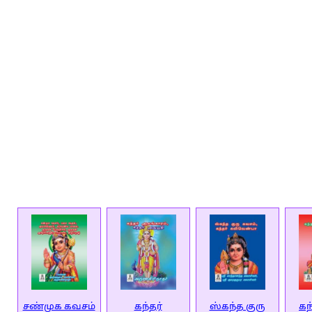
சண்முக கவசம்
கந்தர்
ஸ்கந்த குரு
கந