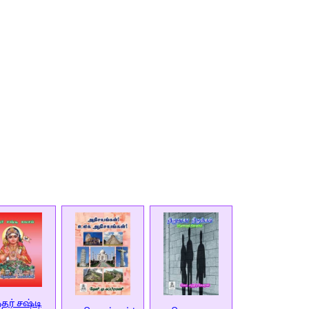
்தர் சஷ்டி