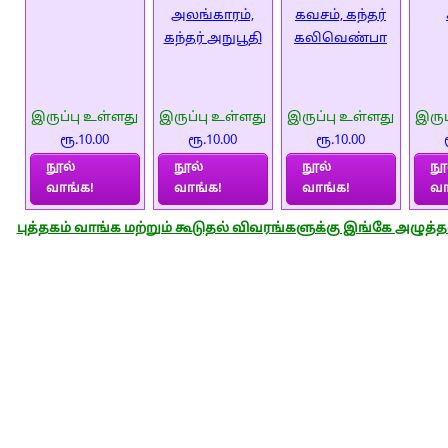
அலங்காரம்,
கவசம், கந்தர்
கந்தர் அநுபூதி
கலிவெண்பா
இருப்பு உள்ளது
இருப்பு உள்ளது
இருப்பு உள்ளது
இருப
ரூ.10.00
ரூ.10.00
ரூ.10.00
நூல்
நூல்
நூல்
நூ
வாங்க!
வாங்க!
வாங்க!
வா
புத்தகம் வாங்க மற்றும் கூடுதல் விவரங்களுக்கு இங்கே அழுத்த