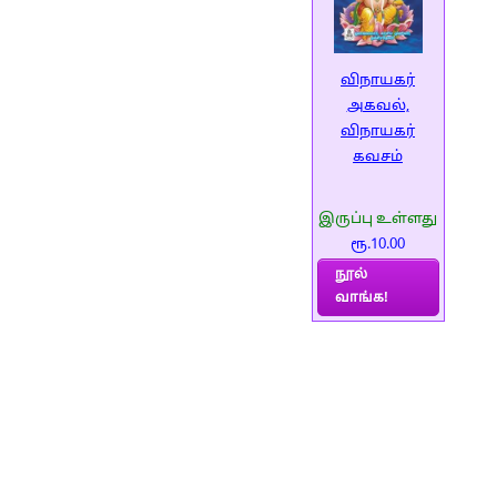
விநாயகர்
அகவல்,
விநாயகர்
கவசம்
இருப்பு உள்ளது
ரூ.10.00
நூல்
வாங்க!