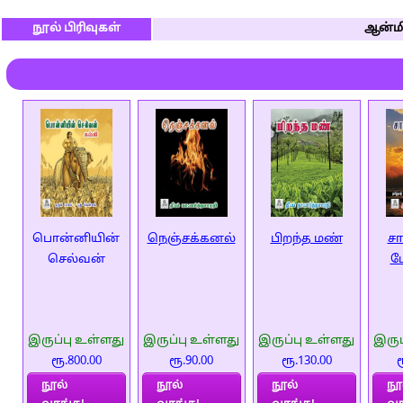
நூல் பிரிவுகள்
ஆன்மி
பொன்னியின்
நெஞ்சக்கனல்
பிறந்த மண்
ச
செல்வன்
ம
இருப்பு உள்ளது
இருப்பு உள்ளது
இருப்பு உள்ளது
இருப
ரூ.800.00
ரூ.90.00
ரூ.130.00
ர
நூல்
நூல்
நூல்
நூ