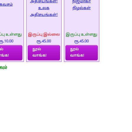
அதிசயங்கள்!
நிஜமாகா
கவசம்
உலக
நிழல்கள்
அதிசயங்கள்!
்பு உள்ளது
இருப்பு இல்லை
இருப்பு உள்ளது
ரூ.10.00
ரூ.45.00
ரூ.45.00
ல்
நூல்
நூல்
ங்க!
வாங்க!
வாங்க!
வும்