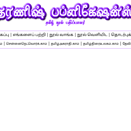
கப்பு
|
எங்களைப் பற்றி
|
நூல் வாங்க
|
நூல் வெளியிட
|
தொடர்புக்
|
|
|
|
ம்
சென்னைநெட்வொர்க்.காம்
தமிழ்அகராதி.காம்
தமிழ்திரைஉலகம்.காம்
தேவிஸ