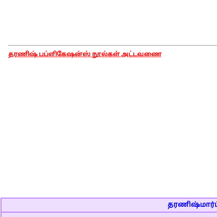
தரணிஷ் பப்ளிகேஷன்ஸ் நூல்கள் அட்டவணை
தரணிஷ்மார்ட்